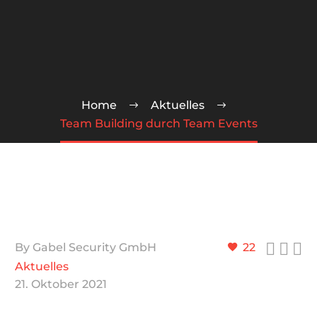
Home
Aktuelles
Team Building durch Team Events



By Gabel Security GmbH
22
Aktuelles
21. Oktober 2021