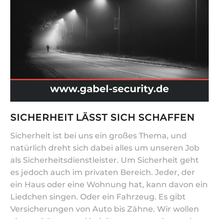
SICHERHEIT LÄSST SICH SCHAFFEN
Sicherheit ist bei uns ein großes Thema, und
natürlich dreht sich dabei alles um unseren Job
als Sicherheitsdienstleister. Um Sicherheit geht
es jedoch auch im privaten Bereich. Jeder, der
ein Haus oder eine Wohnung hat, kann davon ein
Liedchen singen. Oder ein Fahrzeug. Es gibt
Versicherungen von Auto bis Zähne. Wir wollen