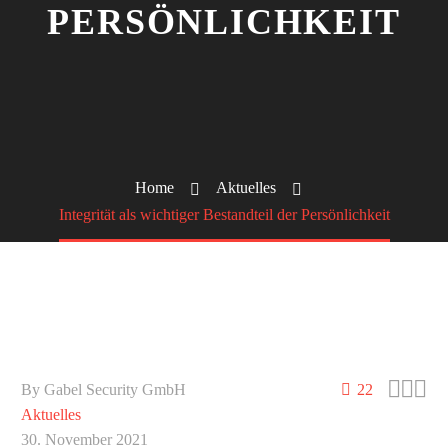
PERSÖNLICHKEIT
Home
Aktuelles
Integrität als wichtiger Bestandteil der Persönlichkeit



By Gabel Security GmbH
22
Aktuelles
30. November 2021